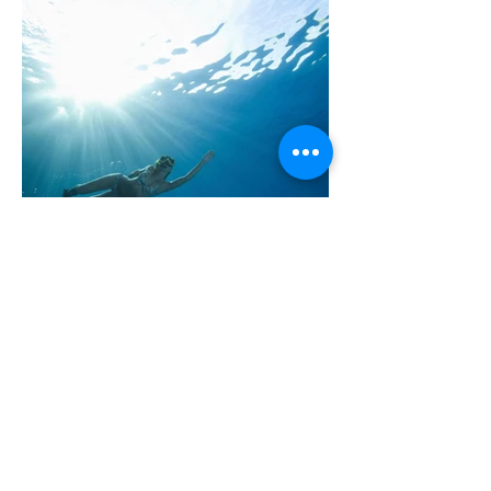
קסריה