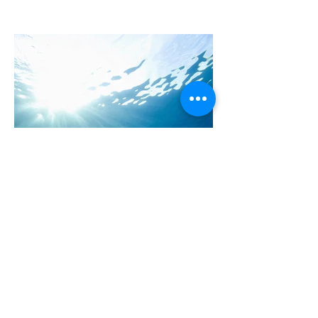
קסריה