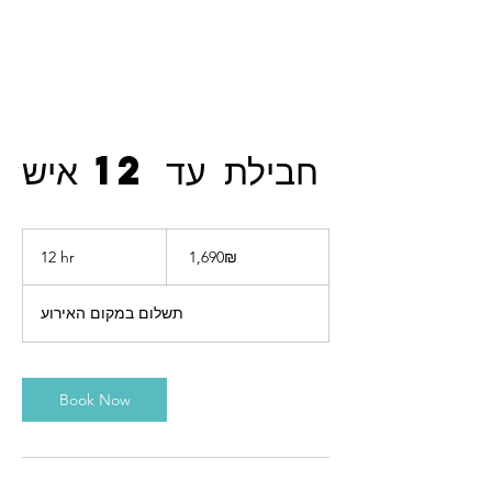
טבע הפקות
חבילת עד 12 איש
1,690
שקלים
‏1,690 ‏₪
1
12 hr
חדשים
2
h
תשלום במקום האירוע
r
Book Now